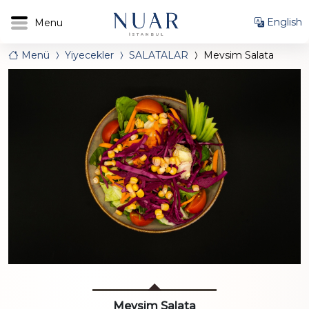
English
Menü
Yiyecekler
SALATALAR
Mevsim Salata
Mevsim Salata