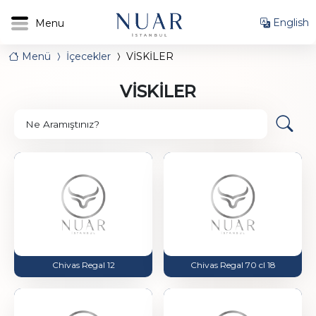
English
Menü
İçecekler
VİSKİLER
VİSKİLER
Ne Aramıştınız?
Chivas Regal 12
Chivas Regal 70 cl 18