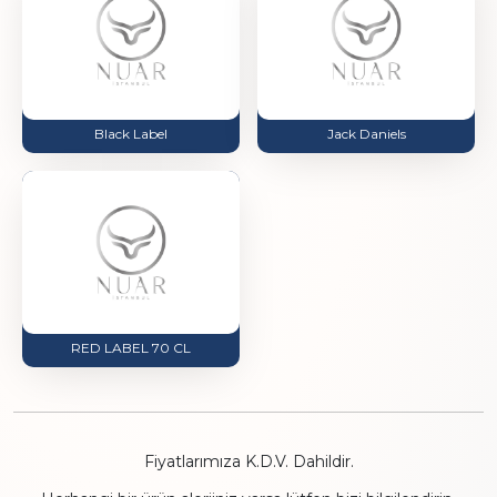
Black Label
Jack Daniels
RED LABEL 70 CL
Fiyatlarımıza K.D.V. Dahildir.