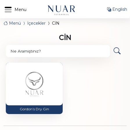
English
Menü
İçecekler
CİN
CİN
Ne Aramıştınız?
Gordon’s Dry Gin