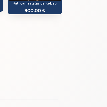
Patlıcan Yatağında Kebap
900,00
₺