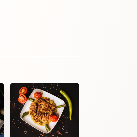
Beyti Kebap
800,00
₺